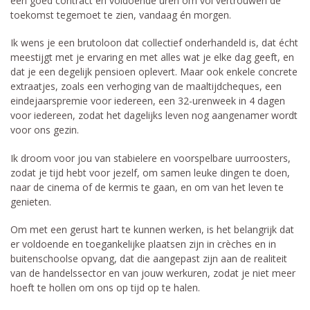
een goed contract en voldoende uren om vol vertrouwen de
toekomst tegemoet te zien, vandaag én morgen.
Ik wens je een brutoloon dat collectief onderhandeld is, dat écht
meestijgt met je ervaring en met alles wat je elke dag geeft, en
dat je een degelijk pensioen oplevert. Maar ook enkele concrete
extraatjes, zoals een verhoging van de maaltijdcheques, een
eindejaarspremie voor iedereen, een 32-urenweek in 4 dagen
voor iedereen, zodat het dagelijks leven nog aangenamer wordt
voor ons gezin.
Ik droom voor jou van stabielere en voorspelbare uurroosters,
zodat je tijd hebt voor jezelf, om samen leuke dingen te doen,
naar de cinema of de kermis te gaan, en om van het leven te
genieten.
Om met een gerust hart te kunnen werken, is het belangrijk dat
er voldoende en toegankelijke plaatsen zijn in crèches en in
buitenschoolse opvang, dat die aangepast zijn aan de realiteit
van de handelssector en van jouw werkuren, zodat je niet meer
hoeft te hollen om ons op tijd op te halen.