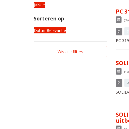
ja
Nee
PC 3
Sorteren op
27/
Datum
Relevantie
3
PC 319
Wis alle filters
SOLI
15/
L
SOLIDA
SOLI
uitb