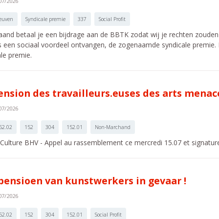
07/2026
euven
Syndicale premie
337
Social Profit
aand betaal je een bijdrage aan de BBTK zodat wij je rechten zouden
ks een sociaal voordeel ontvangen, de zogenaamde syndicale premie. H
le premie.
ension des travailleurs.euses des arts menacé
07/2026
52.02
152
304
152.01
Non-Marchand
Culture BHV - Appel au rassemblement ce mercredi 15.07 et signature
pensioen van kunstwerkers in gevaar !
07/2026
52.02
152
304
152.01
Social Profit