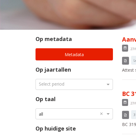
Op metadata
Aanv
27/
Metadata
L
Op jaartallen
Attest
Select period
BC 3
Op taal
27/
×
all
3
BC 319
Op huidige site