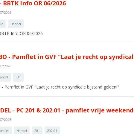
- BBTK Info OR 06/2026
07/2026
02
Handel
BBTK Info OR 06/2026
O - Pamflet in GVF "Laat je recht op syndical
07/2026
andel
311
 Pamflet in GVF "Laat je recht op syndicale bijstand gelden!"
EL - PC 201 & 202.01 - pamflet vrije weekend
07/2026
amflet
Handel
201
202.01