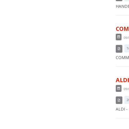
HANDEL
COMM
09/
T
COMMER
ALDI
09/
2
ALDI - 