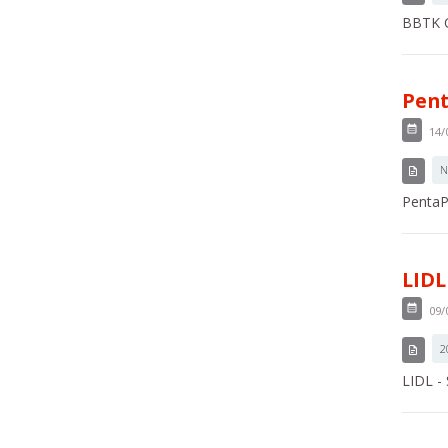
BBTK C
Pent
14/
N
PentaPl
LIDL
09/
2
LIDL -