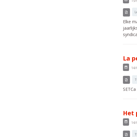
15/
L
Elke m
jaarlij
syndica
La p
14/
1
SETCa 
Het 
14/
1