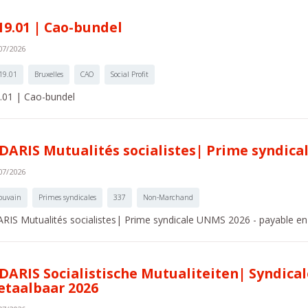
19.01 | Cao-bundel
07/2026
19.01
Bruxelles
CAO
Social Profit
.01 | Cao-bundel
DARIS Mutualités socialistes| Prime syndica
07/2026
ouvain
Primes syndicales
337
Non-Marchand
RIS Mutualités socialistes| Prime syndicale UNMS 2026 - payable e
DARIS Socialistische Mutualiteiten| Syndica
etaalbaar 2026