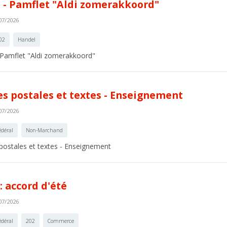
 - Pamflet "Aldi zomerakkoord"
07/2026
02
Handel
 Pamflet "Aldi zomerakkoord"
es postales et textes - Enseignement
07/2026
édéral
Non-Marchand
 postales et textes - Enseignement
 : accord d'été
07/2026
édéral
202
Commerce