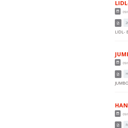
LIDL
09/
2
LIDL- 
JUMB
09/
H
JUMBO -
HAND
09/
P