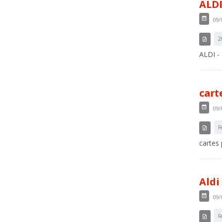
ALDI
09/
2
ALDI -
cart
09/
F
cartes
Aldi
09/
F